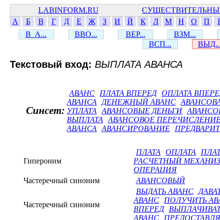
LABINFORM.RU
СУЩЕСТВИТЕЛЬНЫ
А
Б
В
Г
Д
Е
Ж
З
И
Й
К
Л
М
Н
О
П
В_А...
ВВО...
ВЕР...
ВЗМ...
ВСП...
ВЫД..
Текстовый вход:
ВЫПЛАТА АВАНСА
АВАНС
ПЛАТА ВПЕРЕД
ОПЛАТА ВПЕРЕ
АВАНСА
ДЕНЕЖНЫЙ АВАНС
АВАНСОВ
Синсет:
УПЛАТА
АВАНСОВЫЕ ДЕНЬГИ
АВАНСО
ВЫПЛАТА
АВАНСОВОЕ ПЕРЕЧИСЛЕНИ
АВАНСА
АВАНСИРОВАНИЕ
ПРЕДВАРИТ
ПЛАТА
ОПЛАТА
ПЛА
Гипероним
РАСЧЕТНЫЙ МЕХАНИ
ОПЕРАЦИЯ
Частеречный синоним
АВАНСОВЫЙ
ВЫДАТЬ АВАНС
ДАВА
АВАНС
ПОЛУЧИТЬ АВ
Частеречный синоним
ВПЕРЕД
ВЫПЛАЧИВАТ
АВАНС
ПРЕДОСТАВЛЯ