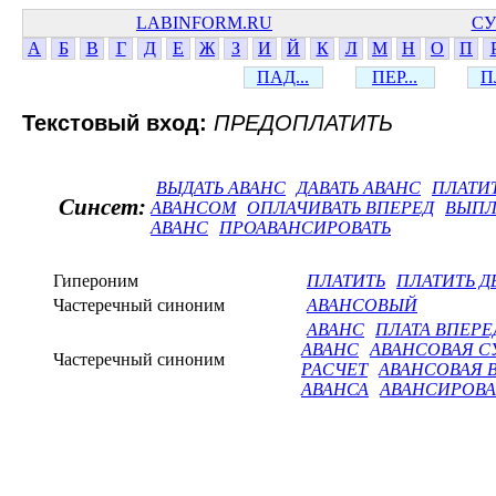
LABINFORM.RU
СУ
А
Б
В
Г
Д
Е
Ж
З
И
Й
К
Л
М
Н
О
П
ПАД...
ПЕР...
П
Текстовый вход:
ПРЕДОПЛАТИТЬ
ВЫДАТЬ АВАНС
ДАВАТЬ АВАНС
ПЛАТИ
Синсет:
АВАНСОМ
ОПЛАЧИВАТЬ ВПЕРЕД
ВЫПЛ
АВАНС
ПРОАВАНСИРОВАТЬ
Гипероним
ПЛАТИТЬ
ПЛАТИТЬ Д
Частеречный синоним
АВАНСОВЫЙ
АВАНС
ПЛАТА ВПЕРЕ
АВАНС
АВАНСОВАЯ 
Частеречный синоним
РАСЧЕТ
АВАНСОВАЯ 
АВАНСА
АВАНСИРОВ