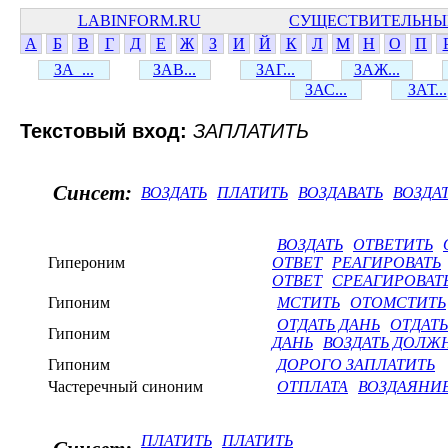
LABINFORM.RU
СУЩЕСТВИТЕЛЬНЫ
А
Б
В
Г
Д
Е
Ж
З
И
Й
К
Л
М
Н
О
П
ЗА_...
ЗАВ...
ЗАГ...
ЗАЖ...
ЗАС...
ЗАТ...
Текстовый вход:
ЗАПЛАТИТЬ
Синсет:
ВОЗДАТЬ
ПЛАТИТЬ
ВОЗДАВАТЬ
ВОЗДА
ВОЗДАТЬ
ОТВЕТИТЬ
Гипероним
ОТВЕТ
РЕАГИРОВАТЬ
ОТВЕТ
СРЕАГИРОВАТ
Гипоним
МСТИТЬ
ОТОМСТИТЬ
ОТДАТЬ ДАНЬ
ОТДАТ
Гипоним
ДАНЬ
ВОЗДАТЬ ДОЛЖ
Гипоним
ДОРОГО ЗАПЛАТИТЬ
Частеречный синоним
ОТПЛАТА
ВОЗДАЯНИ
ПЛАТИТЬ
ПЛАТИТЬ