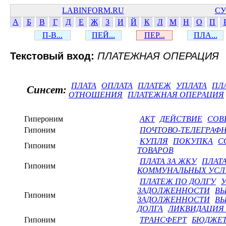
LABINFORM.RU
СУ
А
Б
В
Г
Д
Е
Ж
З
И
Й
К
Л
М
Н
О
П
П-В...
ПЕЙ...
ПЕР...
ПЛА...
Текстовый вход:
ПЛАТЕЖНАЯ ОПЕРАЦИЯ
ПЛАТА
ОПЛАТА
ПЛАТЕЖ
УПЛАТА
ПЛ
Синсет:
ОТНОШЕНИЯ
ПЛАТЕЖНАЯ ОПЕРАЦИЯ
Гипероним
АКТ
ДЕЙСТВИЕ
СОВ
Гипоним
ПОЧТОВО-ТЕЛЕГРАФ
КУПЛЯ
ПОКУПКА
С
Гипоним
ТОВАРОВ
ПЛАТА ЗА ЖКУ
ПЛАТА
Гипоним
КОММУНАЛЬНЫХ УСЛ
ПЛАТЕЖ ПО ДОЛГУ
У
ЗАДОЛЖЕННОСТИ
ВЫ
Гипоним
ЗАДОЛЖЕННОСТИ
ВЫ
ДОЛГА
ЛИКВИДАЦИЯ
Гипоним
ТРАНСФЕРТ
БЮДЖЕТ