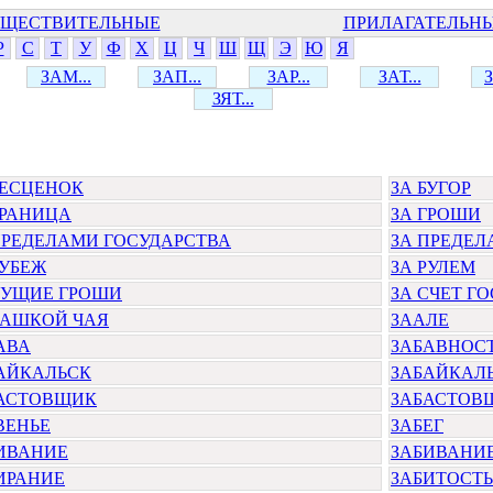
ЩЕСТВИТЕЛЬНЫЕ
ПРИЛАГАТЕЛЬН
Р
С
Т
У
Ф
Х
Ц
Ч
Ш
Щ
Э
Ю
Я
ЗАМ...
ЗАП...
ЗАР...
ЗАТ...
З
ЗЯТ...
БЕСЦЕНОК
ЗА БУГОР
ГРАНИЦА
ЗА ГРОШИ
ПРЕДЕЛАМИ ГОСУДАРСТВА
ЗА ПРЕДЕЛ
РУБЕЖ
ЗА РУЛЕМ
СУЩИЕ ГРОШИ
ЗА СЧЕТ Г
ЧАШКОЙ ЧАЯ
ЗААЛЕ
АВА
ЗАБАВНОС
АЙКАЛЬСК
ЗАБАЙКАЛ
АСТОВЩИК
ЗАБАСТОВ
ВЕНЬЕ
ЗАБЕГ
ИВАНИЕ
ЗАБИВАНИ
ИРАНИЕ
ЗАБИТОСТЬ