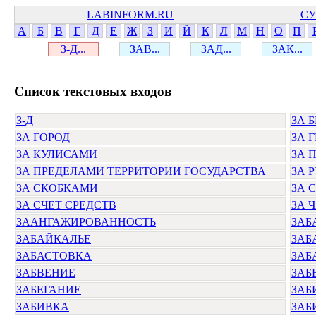
LABINFORM.RU
СУ
А
Б
В
Г
Д
Е
Ж
З
И
Й
К
Л
М
Н
О
П
З-Д...
ЗАВ...
ЗАД...
ЗАК...
Cписок текстовых входов
З-Д
ЗА 
ЗА ГОРОД
ЗА 
ЗА КУЛИСАМИ
ЗА 
ЗА ПРЕДЕЛАМИ ТЕРРИТОРИИ ГОСУДАРСТВА
ЗА 
ЗА СКОБКАМИ
ЗА 
ЗА СЧЕТ СРЕДСТВ
ЗА 
ЗААНГАЖИРОВАННОСТЬ
ЗАБ
ЗАБАЙКАЛЬЕ
ЗАБ
ЗАБАСТОВКА
ЗАБ
ЗАБВЕНИЕ
ЗАБ
ЗАБЕГАНИЕ
ЗАБ
ЗАБИВКА
ЗАБ