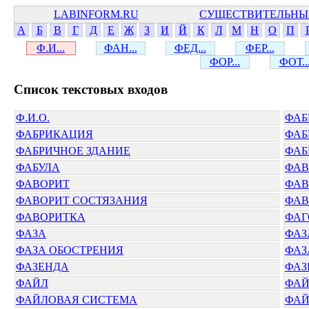
LABINFORM.RU
СУЩЕСТВИТЕЛЬНЫ
А
Б
В
Г
Д
Е
Ж
З
И
Й
К
Л
М
Н
О
П
Ф.И...
ФАН...
ФЕД...
ФЕР...
ФОР...
ФОТ..
Cписок текстовых входов
Ф.И.О.
ФАБ
ФАБРИКАЦИЯ
ФАБ
ФАБРИЧНОЕ ЗДАНИЕ
ФАБ
ФАБУЛА
ФАВ
ФАВОРИТ
ФАВ
ФАВОРИТ СОСТЯЗАНИЯ
ФАВ
ФАВОРИТКА
ФАГ
ФАЗА
ФАЗ
ФАЗА ОБОСТРЕНИЯ
ФАЗ
ФАЗЕНДА
ФАЗ
ФАЙЛ
ФАЙ
ФАЙЛОВАЯ СИСТЕМА
ФАЙ