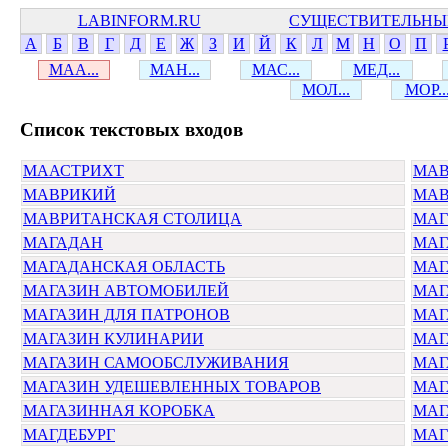
LABINFORM.RU
СУЩЕСТВИТЕЛЬНЫ
А
Б
В
Г
Д
Е
Ж
З
И
Й
К
Л
М
Н
О
П
МАА...
МАН...
МАС...
МЕД...
МОЛ...
МОР..
Cписок текстовых входов
МААСТРИХТ
МАВ
МАВРИКИЙ
МАВ
МАВРИТАНСКАЯ СТОЛИЦА
МАГ
МАГАДАН
МАГ
МАГАДАНСКАЯ ОБЛАСТЬ
МАГ
МАГАЗИН АВТОМОБИЛЕЙ
МАГ
МАГАЗИН ДЛЯ ПАТРОНОВ
МАГ
МАГАЗИН КУЛИНАРИИ
МАГ
МАГАЗИН САМООБСЛУЖИВАНИЯ
МАГ
МАГАЗИН УДЕШЕВЛЕННЫХ ТОВАРОВ
МАГ
МАГАЗИННАЯ КОРОБКА
МАГ
МАГДЕБУРГ
МАГ