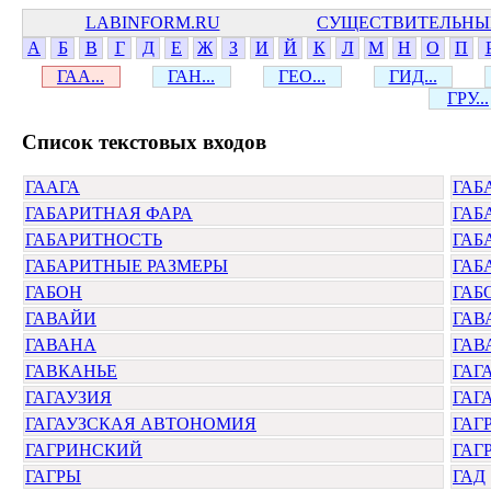
LABINFORM.RU
СУЩЕСТВИТЕЛЬНЫ
А
Б
В
Г
Д
Е
Ж
З
И
Й
К
Л
М
Н
О
П
ГАА...
ГАН...
ГЕО...
ГИД...
ГРУ...
Cписок текстовых входов
ГААГА
ГАБ
ГАБАРИТНАЯ ФАРА
ГАБ
ГАБАРИТНОСТЬ
ГАБ
ГАБАРИТНЫЕ РАЗМЕРЫ
ГАБ
ГАБОН
ГАБ
ГАВАЙИ
ГАВ
ГАВАНА
ГАВ
ГАВКАНЬЕ
ГАГ
ГАГАУЗИЯ
ГАГ
ГАГАУЗСКАЯ АВТОНОМИЯ
ГАГ
ГАГРИНСКИЙ
ГАГ
ГАГРЫ
ГАД