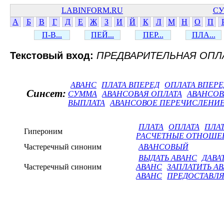
LABINFORM.RU
СУ
А
Б
В
Г
Д
Е
Ж
З
И
Й
К
Л
М
Н
О
П
П-В...
ПЕЙ...
ПЕР...
ПЛА...
Текстовый вход:
ПРЕДВАРИТЕЛЬНАЯ ОПЛ
АВАНС
ПЛАТА ВПЕРЕД
ОПЛАТА ВПЕРЕ
Синсет:
СУММА
АВАНСОВАЯ ОПЛАТА
АВАНСОВ
ВЫПЛАТА
АВАНСОВОЕ ПЕРЕЧИСЛЕНИ
ПЛАТА
ОПЛАТА
ПЛА
Гипероним
РАСЧЕТНЫЕ ОТНОШЕ
Частеречный синоним
АВАНСОВЫЙ
ВЫДАТЬ АВАНС
ДАВА
Частеречный синоним
АВАНС
ЗАПЛАТИТЬ А
АВАНС
ПРЕДОСТАВЛЯ