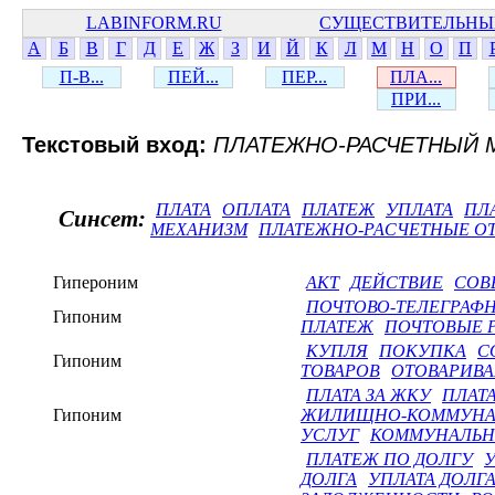
LABINFORM.RU
СУЩЕСТВИТЕЛЬНЫ
А
Б
В
Г
Д
Е
Ж
З
И
Й
К
Л
М
Н
О
П
П-В...
ПЕЙ...
ПЕР...
ПЛА...
ПРИ...
Текстовый вход:
ПЛАТЕЖНО-РАСЧЕТНЫЙ 
ПЛАТА
ОПЛАТА
ПЛАТЕЖ
УПЛАТА
ПЛ
Синсет:
МЕХАНИЗМ
ПЛАТЕЖНО-РАСЧЕТНЫЕ 
Гипероним
АКТ
ДЕЙСТВИЕ
СОВ
ПОЧТОВО-ТЕЛЕГРАФ
Гипоним
ПЛАТЕЖ
ПОЧТОВЫЕ 
КУПЛЯ
ПОКУПКА
С
Гипоним
ТОВАРОВ
ОТОВАРИВ
ПЛАТА ЗА ЖКУ
ПЛАТА
Гипоним
ЖИЛИЩНО-КОММУНА
УСЛУГ
КОММУНАЛЬН
ПЛАТЕЖ ПО ДОЛГУ
У
ДОЛГА
УПЛАТА ДОЛГ