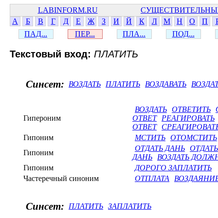
LABINFORM.RU
СУЩЕСТВИТЕЛЬНЫ
А
Б
В
Г
Д
Е
Ж
З
И
Й
К
Л
М
Н
О
П
ПАД...
ПЕР...
ПЛА...
ПОД...
Текстовый вход:
ПЛАТИТЬ
Синсет:
ВОЗДАТЬ
ПЛАТИТЬ
ВОЗДАВАТЬ
ВОЗДА
ВОЗДАТЬ
ОТВЕТИТЬ
Гипероним
ОТВЕТ
РЕАГИРОВАТЬ
ОТВЕТ
СРЕАГИРОВАТ
Гипоним
МСТИТЬ
ОТОМСТИТЬ
ОТДАТЬ ДАНЬ
ОТДАТ
Гипоним
ДАНЬ
ВОЗДАТЬ ДОЛЖ
Гипоним
ДОРОГО ЗАПЛАТИТЬ
Частеречный синоним
ОТПЛАТА
ВОЗДАЯНИ
Синсет:
ПЛАТИТЬ
ЗАПЛАТИТЬ