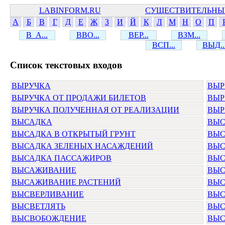
LABINFORM.RU
СУЩЕСТВИТЕЛЬНЫ
А
Б
В
Г
Д
Е
Ж
З
И
Й
К
Л
М
Н
О
П
В_А...
ВВО...
ВЕР...
ВЗМ...
ВСП...
ВЫД..
Cписок текстовых входов
ВЫРУЧКА
ВЫР
ВЫРУЧКА ОТ ПРОДАЖИ БИЛЕТОВ
ВЫР
ВЫРУЧКА ПОЛУЧЕННАЯ ОТ РЕАЛИЗАЦИИ
ВЫР
ВЫСАДКА
ВЫС
ВЫСАДКА В ОТКРЫТЫЙ ГРУНТ
ВЫС
ВЫСАДКА ЗЕЛЕНЫХ НАСАЖДЕНИЙ
ВЫС
ВЫСАДКА ПАССАЖИРОВ
ВЫС
ВЫСАЖИВАНИЕ
ВЫС
ВЫСАЖИВАНИЕ РАСТЕНИЙ
ВЫС
ВЫСВЕРЛИВАНИЕ
ВЫС
ВЫСВЕТЛЯТЬ
ВЫС
ВЫСВОБОЖДЕНИЕ
ВЫС