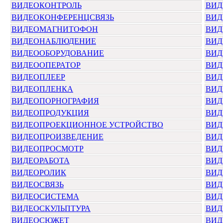
ВИДЕОКОНТРОЛЬ
ВИД
ВИДЕОКОНФЕРЕНЦСВЯЗЬ
ВИД
ВИДЕОМАГНИТОФОН
ВИД
ВИДЕОНАБЛЮДЕНИЕ
ВИД
ВИДЕООБОРУДОВАНИЕ
ВИД
ВИДЕООПЕРАТОР
ВИД
ВИДЕОПЛЕЕР
ВИД
ВИДЕОПЛЕНКА
ВИД
ВИДЕОПОРНОГРАФИЯ
ВИД
ВИДЕОПРОДУКЦИЯ
ВИД
ВИДЕОПРОЕКЦИОННОЕ УСТРОЙСТВО
ВИД
ВИДЕОПРОИЗВЕДЕНИЕ
ВИД
ВИДЕОПРОСМОТР
ВИД
ВИДЕОРАБОТА
ВИД
ВИДЕОРОЛИК
ВИД
ВИДЕОСВЯЗЬ
ВИД
ВИДЕОСИСТЕМА
ВИД
ВИДЕОСКУЛЬПТУРА
ВИД
ВИДЕОСЮЖЕТ
ВИД