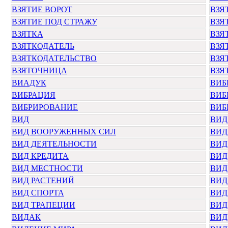
ВЗЯТИЕ ВОРОТ
ВЗЯ
ВЗЯТИЕ ПОД СТРАЖУ
ВЗЯ
ВЗЯТКА
ВЗЯ
ВЗЯТКОДАТЕЛЬ
ВЗЯ
ВЗЯТКОДАТЕЛЬСТВО
ВЗЯ
ВЗЯТОЧНИЦА
ВЗЯ
ВИАДУК
ВИБ
ВИБРАЦИЯ
ВИБ
ВИБРИРОВАНИЕ
ВИБ
ВИД
ВИД
ВИД ВООРУЖЕННЫХ СИЛ
ВИД
ВИД ДЕЯТЕЛЬНОСТИ
ВИД
ВИД КРЕДИТА
ВИД
ВИД МЕСТНОСТИ
ВИД
ВИД РАСТЕНИЙ
ВИД
ВИД СПОРТА
ВИД
ВИД ТРАПЕЦИИ
ВИД
ВИДАК
ВИД