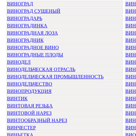
ВИНОГРАД
ВИН
ВИНОГРАД СУШЕНЫЙ
ВИН
ВИНОГРАДАРЬ
ВИН
ВИНОГРАДИНКА
ВИН
ВИНОГРАДНАЯ ЛОЗА
ВИН
ВИНОГРАДНИК
ВИН
ВИНОГРАДНОЕ ВИНО
ВИН
ВИНОГРАДНЫЕ ПЛОДЫ
ВИН
ВИНОДЕЛ
ВИН
ВИНОДЕЛЬЧЕСКАЯ ОТРАСЛЬ
ВИН
ВИНОДЕЛЬЧЕСКАЯ ПРОМЫШЛЕННОСТЬ
ВИН
ВИНОДЕЛЬЧЕСТВО
ВИН
ВИНОПРОДУКЦИЯ
ВИН
ВИНТИК
ВИН
ВИНТОВАЯ РЕЗЬБА
ВИН
ВИНТОВОЙ НАРЕЗ
ВИН
ВИНТООБРАЗНЫЙ НАРЕЗ
ВИ
ВИНЧЕСТЕР
ВИН
ВИНЬЕТКА
ВИО