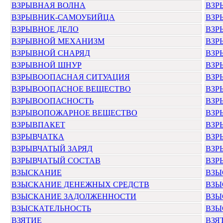
ВЗРЫВНАЯ ВОЛНА
ВЗР
ВЗРЫВНИК-САМОУБИЙЦА
ВЗР
ВЗРЫВНОЕ ДЕЛО
ВЗР
ВЗРЫВНОЙ МЕХАНИЗМ
ВЗР
ВЗРЫВНОЙ СНАРЯД
ВЗР
ВЗРЫВНОЙ ШНУР
ВЗР
ВЗРЫВООПАСНАЯ СИТУАЦИЯ
ВЗР
ВЗРЫВООПАСНОЕ ВЕЩЕСТВО
ВЗР
ВЗРЫВООПАСНОСТЬ
ВЗР
ВЗРЫВОПОЖАРНОЕ ВЕЩЕСТВО
ВЗР
ВЗРЫВПАКЕТ
ВЗР
ВЗРЫВЧАТКА
ВЗР
ВЗРЫВЧАТЫЙ ЗАРЯД
ВЗР
ВЗРЫВЧАТЫЙ СОСТАВ
ВЗР
ВЗЫСКАНИЕ
ВЗЫ
ВЗЫСКАНИЕ ДЕНЕЖНЫХ СРЕДСТВ
ВЗЫ
ВЗЫСКАНИЕ ЗАДОЛЖЕННОСТИ
ВЗЫ
ВЗЫСКАТЕЛЬНОСТЬ
ВЗЫ
ВЗЯТИЕ
ВЗЯ