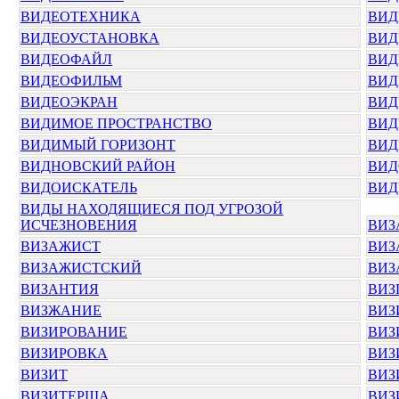
ВИДЕОТЕХНИКА
ВИД
ВИДЕОУСТАНОВКА
ВИД
ВИДЕОФАЙЛ
ВИД
ВИДЕОФИЛЬМ
ВИД
ВИДЕОЭКРАН
ВИД
ВИДИМОЕ ПРОСТРАНСТВО
ВИД
ВИДИМЫЙ ГОРИЗОНТ
ВИД
ВИДНОВСКИЙ РАЙОН
ВИД
ВИДОИСКАТЕЛЬ
ВИД
ВИДЫ НАХОДЯЩИЕСЯ ПОД УГРОЗОЙ
ИСЧЕЗНОВЕНИЯ
ВИЗ
ВИЗАЖИСТ
ВИЗ
ВИЗАЖИСТСКИЙ
ВИЗ
ВИЗАНТИЯ
ВИЗ
ВИЗЖАНИЕ
ВИЗ
ВИЗИРОВАНИЕ
ВИЗ
ВИЗИРОВКА
ВИЗ
ВИЗИТ
ВИЗ
ВИЗИТЕРША
ВИЗ