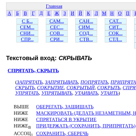
Главная
А
Б
В
Г
Д
Е
Ж
З
И
Й
К
Л
М
Н
О
П
С Б...
САМ...
САН...
САТ...
СЕМ...
СЕС...
СИМ...
СИТ...
СНИ...
СОВ...
СОД...
СОК...
СПР...
СРИ...
СТВ...
СТЛ...
Текстовый вход:
СКРЫВАТЬ
СПРЯТАТЬ, СКРЫТЬ
(
ЗАПРЯТАТЬ
,
ЗАПРЯТЫВАТЬ
,
ПОПРЯТАТЬ
,
ПРИПРЯТА
СКРЫТЬ
,
СОКРЫТИЕ
,
СОКРЫТЫЙ
,
СОКРЫТЬ
,
СПРЯ
УПРЯТАТЬ
,
УПРЯТЫВАТЬ
,
УТАИВАТЬ
,
УТАИТЬ
)
ВЫШЕ
ОБЕРЕГАТЬ, ЗАЩИЩАТЬ
НИЖЕ
МАСКИРОВАТЬ (ДЕЛАТЬ НЕЗАМЕТНЫМ,
НИЖЕ
СПРЯТАТЬСЯ В УКРЫТИЕ
НИЖЕ
ПРИДЕРЖАТЬ (СОХРАНИТЬ, ПРИПРЯТАТЬ)
В
АССОЦ
СОХРАНИТЬ, СБЕРЕЧЬ
1