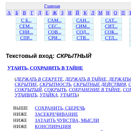
Главная
А
Б
В
Г
Д
Е
Ж
З
И
Й
К
Л
М
Н
О
П
С Б...
САМ...
САН...
САТ...
СЕМ...
СЕС...
СИМ...
СИТ...
СНИ...
СОВ...
СОД...
СОК...
СПР...
СРИ...
СТВ...
СТЛ...
Текстовый вход:
СКРЫТНЫЙ
УТАИТЬ, СОХРАНИТЬ В ТАЙНЕ
(
ДЕРЖАТЬ В СЕКРЕТЕ
,
ДЕРЖАТЬ В ТАЙНЕ
,
ДЕРЖАТЬ
СКРЫТИЕ
,
СКРЫТНОСТЬ
,
СКРЫТНЫЕ ДЕЙСТВИЯ
,
СОКРЫТЫЙ
,
СОКРЫТЬ
,
СОХРАНЕНИЕ В ТАЙНЕ
,
СО
УТАИВАТЬ
,
УТАЙКА
,
УТАИТЬ
)
ВЫШЕ
СОХРАНИТЬ, СБЕРЕЧЬ
НИЖЕ
ЗАСЕКРЕЧИВАНИЕ
НИЖЕ
ЗАТАИТЬ ЧУВСТВА, МЫСЛИ
НИЖЕ
КОНСПИРАЦИЯ