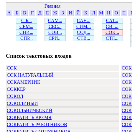
Главная
А
Б
В
Г
Д
Е
Ж
З
И
Й
К
Л
М
Н
О
П
С Б...
САМ...
САН...
САТ...
СЕМ...
СЕС...
СИМ...
СИТ...
СНИ...
СОВ...
СОД...
СОК...
СПР...
СРИ...
СТВ...
СТЛ...
Cписок текстовых входов
СОК
СОК
СОК НАТУРАЛЬНЫЙ
СОК
СОКАМЕРНИК
СОК
СОККЕР
СО
СОКОЛ
СОК
СОКОЛИНЫЙ
СОК
СОКОЛЬНИЧЕСКИЙ
СОК
СОКРАТИТЬ ВРЕМЯ
СОК
СОКРАТИТЬ РАБОТНИКОВ
СОК
СОКРАТИТЬ СОТРУДНИКОВ
СОК