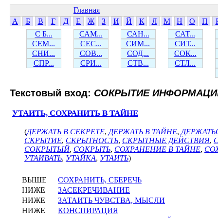
Главная
А
Б
В
Г
Д
Е
Ж
З
И
Й
К
Л
М
Н
О
П
С Б...
САМ...
САН...
САТ...
СЕМ...
СЕС...
СИМ...
СИТ...
СНИ...
СОВ...
СОД...
СОК...
СПР...
СРИ...
СТВ...
СТЛ...
Текстовый вход:
СОКРЫТИЕ ИНФОРМАЦИ
УТАИТЬ, СОХРАНИТЬ В ТАЙНЕ
(
ДЕРЖАТЬ В СЕКРЕТЕ
,
ДЕРЖАТЬ В ТАЙНЕ
,
ДЕРЖАТЬ
СКРЫТИЕ
,
СКРЫТНОСТЬ
,
СКРЫТНЫЕ ДЕЙСТВИЯ
,
СОКРЫТЫЙ
,
СОКРЫТЬ
,
СОХРАНЕНИЕ В ТАЙНЕ
,
СО
УТАИВАТЬ
,
УТАЙКА
,
УТАИТЬ
)
ВЫШЕ
СОХРАНИТЬ, СБЕРЕЧЬ
НИЖЕ
ЗАСЕКРЕЧИВАНИЕ
НИЖЕ
ЗАТАИТЬ ЧУВСТВА, МЫСЛИ
НИЖЕ
КОНСПИРАЦИЯ