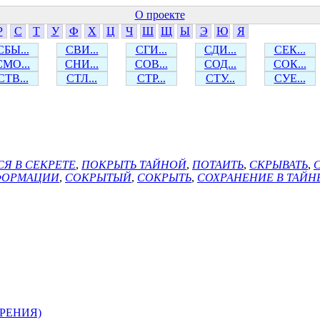
О проекте
Р
С
Т
У
Ф
Х
Ц
Ч
Ш
Щ
Ы
Э
Ю
Я
СБЫ...
СВИ...
СГИ...
СДИ...
СЕК...
СМО...
СНИ...
СОВ...
СОД...
СОК...
СТВ...
СТЛ...
СТР...
СТУ...
СУЕ...
СЯ В СЕКРЕТЕ
,
ПОКРЫТЬ ТАЙНОЙ
,
ПОТАИТЬ
,
СКРЫВАТЬ
,
ФОРМАЦИИ
,
СОКРЫТЫЙ
,
СОКРЫТЬ
,
СОХРАНЕНИЕ В ТАЙН
РЕНИЯ)