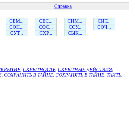
Справка
СЕМ...
СЕС...
СИМ...
СИТ...
СОН...
СОС...
СОУ...
СОЧ...
СУТ...
СХР...
СЫК...
СКРЫТИЕ
,
СКРЫТНОСТЬ
,
СКРЫТНЫЕ ДЕЙСТВИЯ
,
Е
,
СОХРАНИТЬ В ТАЙНЕ
,
СОХРАНЯТЬ В ТАЙНЕ
,
ТАИТЬ
,