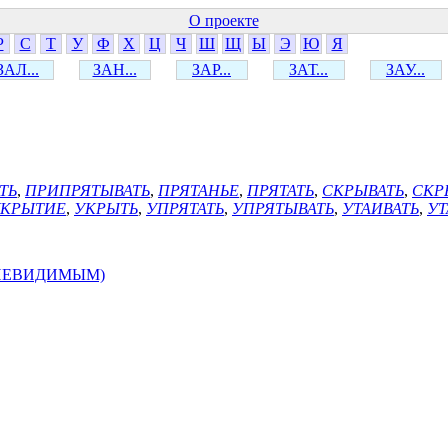
О проекте
Р
С
Т
У
Ф
Х
Ц
Ч
Ш
Щ
Ы
Э
Ю
Я
ЗАЛ...
ЗАН...
ЗАР...
ЗАТ...
ЗАУ...
ТЬ
,
ПРИПРЯТЫВАТЬ
,
ПРЯТАНЬЕ
,
ПРЯТАТЬ
,
СКРЫВАТЬ
,
СКР
КРЫТИЕ
,
УКРЫТЬ
,
УПРЯТАТЬ
,
УПРЯТЫВАТЬ
,
УТАИВАТЬ
,
УТ
 НЕВИДИМЫМ)