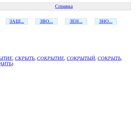
Справка
ЗАЩ...
ЗВО...
ЗЕН...
ЗНО...
ЫТИЕ
,
СКРЫТЬ
,
СОКРЫТИЕ
,
СОКРЫТЫЙ
,
СОКРЫТЬ
,
АИТЬ
)