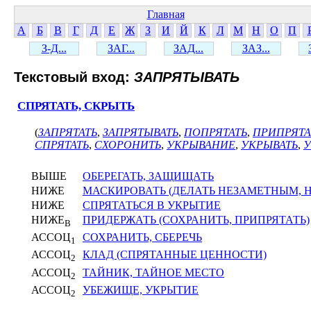
Главная
А
Б
В
Г
Д
Е
Ж
З
И
Й
К
Л
М
Н
О
П
З-Д...
ЗАГ...
ЗАД...
ЗАЗ...
Текстовый вход:
ЗАПРЯТЫВАТЬ
СПРЯТАТЬ, СКРЫТЬ
(
ЗАПРЯТАТЬ
,
ЗАПРЯТЫВАТЬ
,
ПОПРЯТАТЬ
,
ПРИПРЯТА
СПРЯТАТЬ
,
СХОРОНИТЬ
,
УКРЫВАНИЕ
,
УКРЫВАТЬ
,
У
ВЫШЕ
ОБЕРЕГАТЬ, ЗАЩИЩАТЬ
НИЖЕ
МАСКИРОВАТЬ (ДЕЛАТЬ НЕЗАМЕТНЫМ,
НИЖЕ
СПРЯТАТЬСЯ В УКРЫТИЕ
НИЖЕ
ПРИДЕРЖАТЬ (СОХРАНИТЬ, ПРИПРЯТАТЬ)
В
АССОЦ
СОХРАНИТЬ, СБЕРЕЧЬ
1
АССОЦ
КЛАД (СПРЯТАННЫЕ ЦЕННОСТИ)
2
АССОЦ
ТАЙНИК, ТАЙНОЕ МЕСТО
2
АССОЦ
УБЕЖИЩЕ, УКРЫТИЕ
2