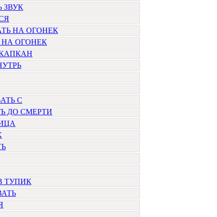
 ЗВУК
СЯ
ТЬ НА ОГОНЕК
 НА ОГОНЕК
 КАПКАН
НУТРЬ
АТЬ С
Ь ДО СМЕРТИ
ИЦА
К
ТЬ
В ТУПИК
ВАТЬ
Я