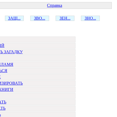
Справка
ЗАЩ...
ЗВО...
ЗЕН...
ЗНО...
ЫЙ
Ь ЗАГАДКУ
ПЛАМЯ
ЬСЯ
Е
ИЗИРОВАТЬ
КНИГИ
АТЬ
АТЬ
Ь