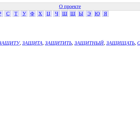
О проекте
Р
С
Т
У
Ф
Х
Ц
Ч
Ш
Щ
Ы
Э
Ю
Я
 ЗАЩИТУ
,
ЗАЩИТА
,
ЗАЩИТИТЬ
,
ЗАЩИТНЫЙ
,
ЗАЩИЩАТЬ
,