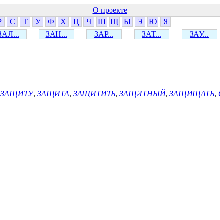
О проекте
Р
С
Т
У
Ф
Х
Ц
Ч
Ш
Щ
Ы
Э
Ю
Я
ЗАЛ...
ЗАН...
ЗАР...
ЗАТ...
ЗАУ...
Д ЗАЩИТУ
,
ЗАЩИТА
,
ЗАЩИТИТЬ
,
ЗАЩИТНЫЙ
,
ЗАЩИЩАТЬ
,