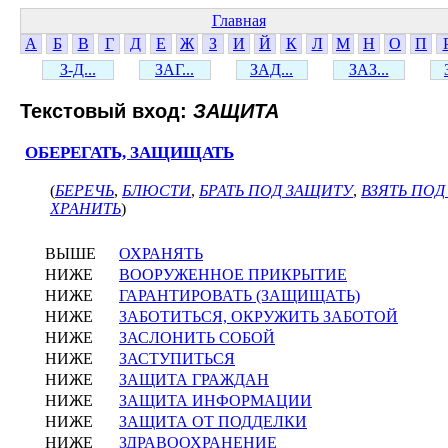
Главная
А
Б
В
Г
Д
Е
Ж
З
И
Й
К
Л
М
Н
О
П
З-Д...
ЗАГ...
ЗАД...
ЗАЗ...
Текстовый вход:
ЗАЩИТА
ОБЕРЕГАТЬ, ЗАЩИЩАТЬ
(
БЕРЕЧЬ
,
БЛЮСТИ
,
БРАТЬ ПОД ЗАЩИТУ
,
ВЗЯТЬ ПО
ХРАНИТЬ
)
ВЫШЕ
ОХРАНЯТЬ
НИЖЕ
ВООРУЖЕННОЕ ПРИКРЫТИЕ
НИЖЕ
ГАРАНТИРОВАТЬ (ЗАЩИЩАТЬ)
НИЖЕ
ЗАБОТИТЬСЯ, ОКРУЖИТЬ ЗАБОТОЙ
НИЖЕ
ЗАСЛОНИТЬ СОБОЙ
НИЖЕ
ЗАСТУПИТЬСЯ
НИЖЕ
ЗАЩИТА ГРАЖДАН
НИЖЕ
ЗАЩИТА ИНФОРМАЦИИ
НИЖЕ
ЗАЩИТА ОТ ПОДДЕЛКИ
НИЖЕ
ЗДРАВООХРАНЕНИЕ