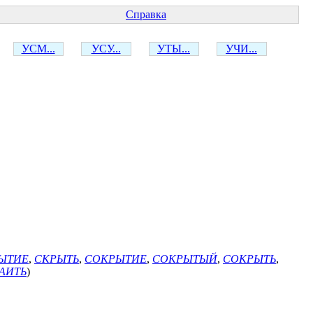
Справка
УСМ...
УСУ...
УТЫ...
УЧИ...
ЫТИЕ
,
СКРЫТЬ
,
СОКРЫТИЕ
,
СОКРЫТЫЙ
,
СОКРЫТЬ
,
АИТЬ
)