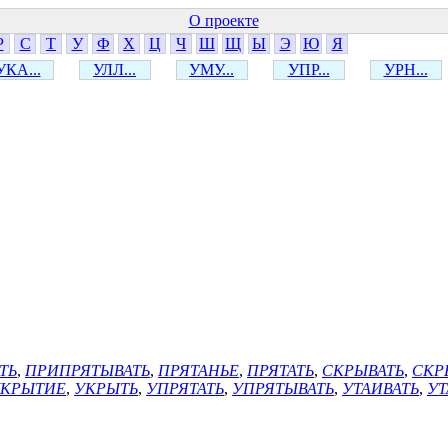
О проекте
Р
С
Т
У
Ф
Х
Ц
Ч
Ш
Щ
Ы
Э
Ю
Я
УКА...
УЛЛ...
УМУ...
УПР...
УРН...
ТЬ
,
ПРИПРЯТЫВАТЬ
,
ПРЯТАНЬЕ
,
ПРЯТАТЬ
,
СКРЫВАТЬ
,
СКР
КРЫТИЕ
,
УКРЫТЬ
,
УПРЯТАТЬ
,
УПРЯТЫВАТЬ
,
УТАИВАТЬ
,
УТ