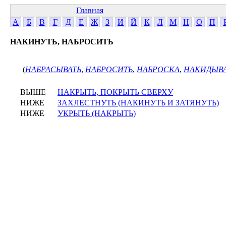
Главная
А
Б
В
Г
Д
Е
Ж
З
И
Й
К
Л
М
Н
О
П
НАКИНУТЬ, НАБРОСИТЬ
(
НАБРАСЫВАТЬ
,
НАБРОСИТЬ
,
НАБРОСКА
,
НАКИДЫВ
ВЫШЕ
НАКРЫТЬ, ПОКРЫТЬ СВЕРХУ
НИЖЕ
ЗАХЛЕСТНУТЬ (НАКИНУТЬ И ЗАТЯНУТЬ)
НИЖЕ
УКРЫТЬ (НАКРЫТЬ)