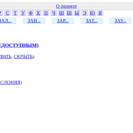
О проекте
Р
С
Т
У
Ф
Х
Ц
Ч
Ш
Щ
Ы
Э
Ю
Я
ЗАЛ...
ЗАН...
ЗАР...
ЗАТ...
ЗАУ...
НЕДОСТУПНЫМ)
ВАТЬ
,
СКРЫТЬ
)
АСЛОНЯЯ)