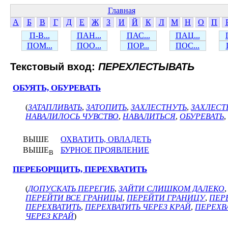
Главная
А
Б
В
Г
Д
Е
Ж
З
И
Й
К
Л
М
Н
О
П
П-В...
ПАН...
ПАС...
ПАЦ...
ПОМ...
ПОО...
ПОР...
ПОС...
Текстовый вход:
ПЕРЕХЛЕСТЫВАТЬ
ОБУЯТЬ, ОБУРЕВАТЬ
(
ЗАТАПЛИВАТЬ
,
ЗАТОПИТЬ
,
ЗАХЛЕСТНУТЬ
,
ЗАХЛЕС
НАВАЛИЛОСЬ ЧУВСТВО
,
НАВАЛИТЬСЯ
,
ОБУРЕВАТЬ
,
ВЫШЕ
ОХВАТИТЬ, ОВЛАДЕТЬ
ВЫШЕ
БУРНОЕ ПРОЯВЛЕНИЕ
В
ПЕРЕБОРЩИТЬ, ПЕРЕХВАТИТЬ
(
ДОПУСКАТЬ ПЕРЕГИБ
,
ЗАЙТИ СЛИШКОМ ДАЛЕКО
ПЕРЕЙТИ ВСЕ ГРАНИЦЫ
,
ПЕРЕЙТИ ГРАНИЦУ
,
ПЕР
ПЕРЕХВАТИТЬ
,
ПЕРЕХВАТИТЬ ЧЕРЕЗ КРАЙ
,
ПЕРЕХВ
ЧЕРЕЗ КРАЙ
)