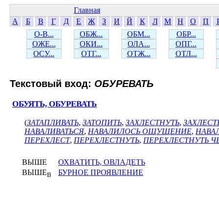
Главная
А
Б
В
Г
Д
Е
Ж
З
И
Й
К
Л
М
Н
О
П
О-В...
ОБЖ...
ОБМ...
ОБР...
ОЖЕ...
ОКИ...
ОЛА...
ОПГ...
ОСУ...
ОТГ...
ОТЖ...
ОТЛ...
Текстовый вход:
ОБУРЕВАТЬ
ОБУЯТЬ, ОБУРЕВАТЬ
(
ЗАТАПЛИВАТЬ
,
ЗАТОПИТЬ
,
ЗАХЛЕСТНУТЬ
,
ЗАХЛЕС
НАВАЛИВАТЬСЯ
,
НАВАЛИЛОСЬ ОЩУЩЕНИЕ
,
НАВА
ПЕРЕХЛЕСТ
,
ПЕРЕХЛЕСТНУТЬ
,
ПЕРЕХЛЕСТНУТЬ Ч
ВЫШЕ
ОХВАТИТЬ, ОВЛАДЕТЬ
ВЫШЕ
БУРНОЕ ПРОЯВЛЕНИЕ
В