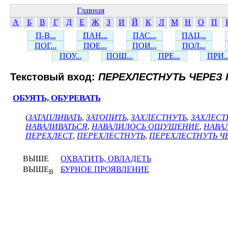
Главная
А
Б
В
Г
Д
Е
Ж
З
И
Й
К
Л
М
Н
О
П
П-В...
ПАН...
ПАС...
ПАЦ...
ПОГ...
ПОЕ...
ПОИ...
ПОЛ...
ПОУ...
ПОШ...
ПРЕ...
ПРИ..
Текстовый вход:
ПЕРЕХЛЕСТНУТЬ ЧЕРЕЗ 
ОБУЯТЬ, ОБУРЕВАТЬ
(
ЗАТАПЛИВАТЬ
,
ЗАТОПИТЬ
,
ЗАХЛЕСТНУТЬ
,
ЗАХЛЕС
НАВАЛИВАТЬСЯ
,
НАВАЛИЛОСЬ ОЩУЩЕНИЕ
,
НАВА
ПЕРЕХЛЕСТ
,
ПЕРЕХЛЕСТНУТЬ
,
ПЕРЕХЛЕСТНУТЬ Ч
ВЫШЕ
ОХВАТИТЬ, ОВЛАДЕТЬ
ВЫШЕ
БУРНОЕ ПРОЯВЛЕНИЕ
В