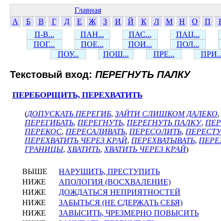
Главная
А
Б
В
Г
Д
Е
Ж
З
И
Й
К
Л
М
Н
О
П
П-В...
ПАН...
ПАС...
ПАЦ...
ПОГ...
ПОЕ...
ПОИ...
ПОЛ...
ПОУ...
ПОШ...
ПРЕ...
ПРИ..
Текстовый вход:
ПЕРЕГНУТЬ ПАЛКУ
ПЕРЕБОРЩИТЬ, ПЕРЕХВАТИТЬ
(
ДОПУСКАТЬ ПЕРЕГИБ
,
ЗАЙТИ СЛИШКОМ ДАЛЕКО
ПЕРЕГИБАТЬ
,
ПЕРЕГНУТЬ
,
ПЕРЕГНУТЬ ПАЛКУ
,
ПЕР
ПЕРЕКОС
,
ПЕРЕСАЛИВАТЬ
,
ПЕРЕСОЛИТЬ
,
ПЕРЕСТУ
ПЕРЕХВАТИТЬ ЧЕРЕЗ КРАЙ
,
ПЕРЕХВАТЫВАТЬ
,
ПЕРЕ
ГРАНИЦЫ
,
ХВАТИТЬ
,
ХВАТИТЬ ЧЕРЕЗ КРАЙ
)
ВЫШЕ
НАРУШИТЬ, ПРЕСТУПИТЬ
НИЖЕ
АПОЛОГИЯ (ВОСХВАЛЕНИЕ)
НИЖЕ
ДОЖДАТЬСЯ НЕПРИЯТНОСТЕЙ
НИЖЕ
ЗАБЫТЬСЯ (НЕ СДЕРЖАТЬ СЕБЯ)
НИЖЕ
ЗАВЫСИТЬ, ЧРЕЗМЕРНО ПОВЫСИТЬ