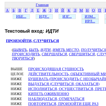
Главная
А
Б
В
Г
Д
Е
Ж
З
И
Й
К
Л
М
Н
О
П
ИБЕ...
ИДУ...
ИЗГ...
ИЗМ...
ИРЛ...
Текстовый вход:
ИДТИ
ПРОИЗОЙТИ, СЛУЧИТЬСЯ
(
БЫВАТЬ
,
БЫТЬ
,
ИДТИ
,
ИМЕТЬ МЕСТО
,
ПОЛУЧИТЬС
ПРОИСХОДИТЬ
,
СВЕРШАТЬСЯ
,
СВЕРШИТЬСЯ
,
СЛУ
ТВОРИТЬСЯ
)
ВЫШЕ
ПРОИСХОДЯЩАЯ СУЩНОСТЬ
ЦЕЛОЕ
ДЕЙСТВИТЕЛЬНОСТЬ, ОБЪЕКТИВНЫЙ М
НИЖЕ
БУШЕВАТЬ (ПРОИСХОДИТЬ С НЕОБЫЧАЙ
НИЖЕ
ВЫДАТЬСЯ (СЛУЧИТЬСЯ, ОКАЗАТЬСЯ)
НИЖЕ
ИСПОЛНИТЬСЯ, ОСУЩЕСТВИТЬСЯ, ПРЕТ
НИЖЕ
КИПЕТЬ ОЖИВЛЕННО
НИЖЕ
НАБЛЮДАТЬСЯ, ОТМЕЧАТЬСЯ
НИЖЕ
ПОВТОРИТЬСЯ, ПРОИЗОЙТИ ЕЩЕ РАЗ