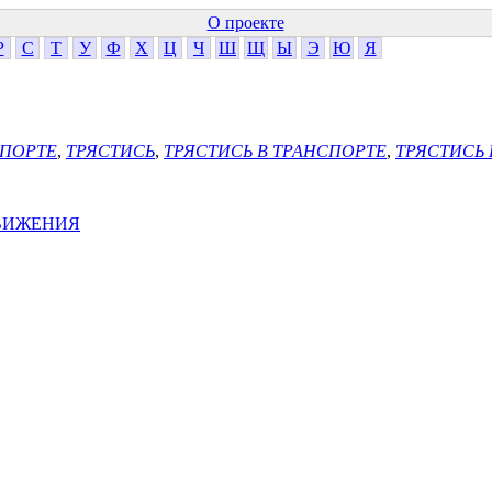
О проекте
Р
С
Т
У
Ф
Х
Ц
Ч
Ш
Щ
Ы
Э
Ю
Я
СПОРТЕ
,
ТРЯСТИСЬ
,
ТРЯСТИСЬ В ТРАНСПОРТЕ
,
ТРЯСТИСЬ 
ДВИЖЕНИЯ