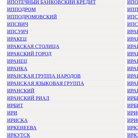
ИПОТЕЧНЫЙ БАНКОВСКИЙ КРЕДИТ
ИПО
ИППОДРОМ
ИП
ИППОДРОМОВСКИЙ
ИПС
ИПСВИЧ
ИПС
ИПСУИЧ
ИРА
ИРАКЕЦ
ИРА
ИРАКСКАЯ СТОЛИЦА
ИРА
ИРАКСКИЙ ГОРОД
ИРА
ИРАНЕЦ
ИРА
ИРАНКА
ИРА
ИРАНСКАЯ ГРУППА НАРОДОВ
ИРА
ИРАНСКАЯ ЯЗЫКОВАЯ ГРУППА
ИРА
ИРАНСКИЙ
ИРА
ИРАНСКИЙ РИАЛ
ИРБ
ИРБИТ
ИРБ
ИРИ
ИРИ
ИРИСКА
ИРИ
ИРКЕНЕЕВА
ИРК
ИРКУТСК
ИРК