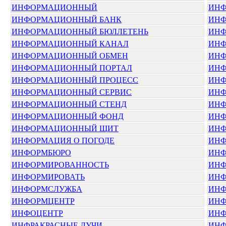
ИНФОРМАЦИОННЫЙ
ИНФ
ИНФОРМАЦИОННЫЙ БАНК
ИНФ
ИНФОРМАЦИОННЫЙ БЮЛЛЕТЕНЬ
ИНФ
ИНФОРМАЦИОННЫЙ КАНАЛ
ИНФ
ИНФОРМАЦИОННЫЙ ОБМЕН
ИНФ
ИНФОРМАЦИОННЫЙ ПОРТАЛ
ИНФ
ИНФОРМАЦИОННЫЙ ПРОЦЕСС
ИНФ
ИНФОРМАЦИОННЫЙ СЕРВИС
ИНФ
ИНФОРМАЦИОННЫЙ СТЕНД
ИНФ
ИНФОРМАЦИОННЫЙ ФОНД
ИНФ
ИНФОРМАЦИОННЫЙ ЩИТ
ИН
ИНФОРМАЦИЯ О ПОГОДЕ
ИНФ
ИНФОРМБЮРО
ИНФ
ИНФОРМИРОВАННОСТЬ
ИН
ИНФОРМИРОВАТЬ
ИН
ИНФОРМСЛУЖБА
ИНФ
ИНФОРМЦЕНТР
ИНФ
ИНФОЦЕНТР
ИНФ
ИНФРАКРАСНЫЕ ЛУЧИ
ИНФ