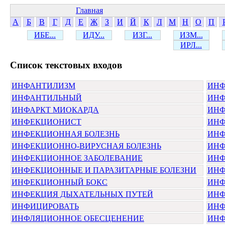
Главная
А
Б
В
Г
Д
Е
Ж
З
И
Й
К
Л
М
Н
О
П
ИБЕ...
ИДУ...
ИЗГ...
ИЗМ...
ИРЛ...
Cписок текстовых входов
ИНФАНТИЛИЗМ
ИНФ
ИНФАНТИЛЬНЫЙ
ИНФ
ИНФАРКТ МИОКАРДА
ИНФ
ИНФЕКЦИОНИСТ
ИНФ
ИНФЕКЦИОННАЯ БОЛЕЗНЬ
ИНФ
ИНФЕКЦИОННО-ВИРУСНАЯ БОЛЕЗНЬ
ИНФ
ИНФЕКЦИОННОЕ ЗАБОЛЕВАНИЕ
ИНФ
ИНФЕКЦИОННЫЕ И ПАРАЗИТАРНЫЕ БОЛЕЗНИ
ИН
ИНФЕКЦИОННЫЙ БОКС
ИНФ
ИНФЕКЦИЯ ДЫХАТЕЛЬНЫХ ПУТЕЙ
ИНФ
ИНФИЦИРОВАТЬ
ИН
ИНФЛЯЦИОННОЕ ОБЕСЦЕНЕНИЕ
ИНФ