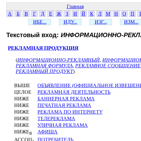
Главная
А
Б
В
Г
Д
Е
Ж
З
И
Й
К
Л
М
Н
О
П
ИБЕ...
ИДУ...
ИЗГ...
ИЗМ...
Текстовый вход:
ИНФОРМАЦИОННО-РЕК
РЕКЛАМНАЯ ПРОДУКЦИЯ
(
ИНФОРМАЦИОННО-РЕКЛАМНЫЙ
,
ИНФОРМАЦИОН
РЕКЛАМНАЯ ФОРМУЛА
,
РЕКЛАМНОЕ СООБЩЕНИЕ
РЕКЛАМНЫЙ ПРОДУКТ
)
ВЫШЕ
ОБЪЯВЛЕНИЕ (ОФИЦИАЛЬНОЕ ИЗВЕЩЕН
ЦЕЛОЕ
РЕКЛАМНАЯ ДЕЯТЕЛЬНОСТЬ
НИЖЕ
БАННЕРНАЯ РЕКЛАМА
НИЖЕ
ПЕЧАТНАЯ РЕКЛАМА
НИЖЕ
РЕКЛАМА ПО ИНТЕРНЕТУ
НИЖЕ
ТЕЛЕРЕКЛАМА
НИЖЕ
УЛИЧНАЯ РЕКЛАМА
НИЖЕ
АФИША
В
АССОЦ
ПОТРЕБИТЕЛЬ