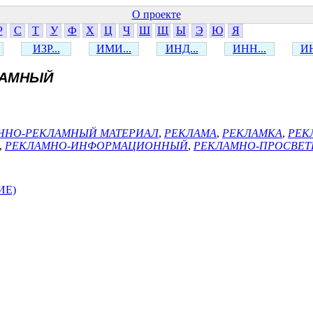
О проекте
Р
С
Т
У
Ф
Х
Ц
Ч
Ш
Щ
Ы
Э
Ю
Я
ИЗР...
ИМИ...
ИНД...
ИНН...
ИН
ЛАМНЫЙ
НО-РЕКЛАМНЫЙ МАТЕРИАЛ
,
РЕКЛАМА
,
РЕКЛАМКА
,
РЕК
,
РЕКЛАМНО-ИНФОРМАЦИОННЫЙ
,
РЕКЛАМНО-ПРОСВЕТ
ИЕ)