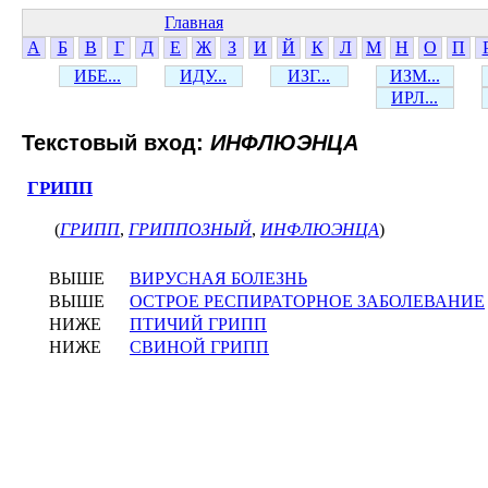
Главная
А
Б
В
Г
Д
Е
Ж
З
И
Й
К
Л
М
Н
О
П
ИБЕ...
ИДУ...
ИЗГ...
ИЗМ...
ИРЛ...
Текстовый вход:
ИНФЛЮЭНЦА
ГРИПП
(
ГРИПП
,
ГРИППОЗНЫЙ
,
ИНФЛЮЭНЦА
)
ВЫШЕ
ВИРУСНАЯ БОЛЕЗНЬ
ВЫШЕ
ОСТРОЕ РЕСПИРАТОРНОЕ ЗАБОЛЕВАНИЕ
НИЖЕ
ПТИЧИЙ ГРИПП
НИЖЕ
СВИНОЙ ГРИПП