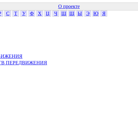
О проекте
Р
С
Т
У
Ф
Х
Ц
Ч
Ш
Щ
Ы
Э
Ю
Я
ДВИЖЕНИЯ
СТВ ПЕРЕДВИЖЕНИЯ