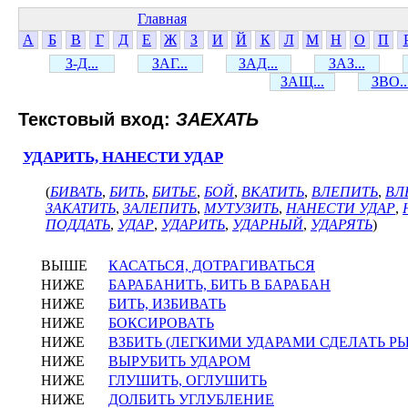
Главная
А
Б
В
Г
Д
Е
Ж
З
И
Й
К
Л
М
Н
О
П
З-Д...
ЗАГ...
ЗАД...
ЗАЗ...
ЗАЩ...
ЗВО..
Текстовый вход:
ЗАЕХАТЬ
УДАРИТЬ, НАНЕСТИ УДАР
(
БИВАТЬ
,
БИТЬ
,
БИТЬЕ
,
БОЙ
,
ВКАТИТЬ
,
ВЛЕПИТЬ
,
ВЛ
ЗАКАТИТЬ
,
ЗАЛЕПИТЬ
,
МУТУЗИТЬ
,
НАНЕСТИ УДАР
,
ПОДДАТЬ
,
УДАР
,
УДАРИТЬ
,
УДАРНЫЙ
,
УДАРЯТЬ
)
ВЫШЕ
КАСАТЬСЯ, ДОТРАГИВАТЬСЯ
НИЖЕ
БАРАБАНИТЬ, БИТЬ В БАРАБАН
НИЖЕ
БИТЬ, ИЗБИВАТЬ
НИЖЕ
БОКСИРОВАТЬ
НИЖЕ
ВЗБИТЬ (ЛЕГКИМИ УДАРАМИ СДЕЛАТЬ 
НИЖЕ
ВЫРУБИТЬ УДАРОМ
НИЖЕ
ГЛУШИТЬ, ОГЛУШИТЬ
НИЖЕ
ДОЛБИТЬ УГЛУБЛЕНИЕ