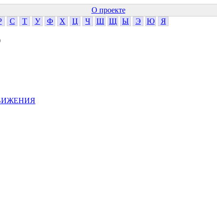
О проекте
Р
С
Т
У
Ф
Х
Ц
Ч
Ш
Щ
Ы
Э
Ю
Я
)
ДВИЖЕНИЯ