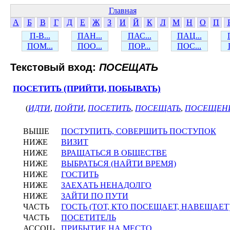
Главная
А
Б
В
Г
Д
Е
Ж
З
И
Й
К
Л
М
Н
О
П
П-В...
ПАН...
ПАС...
ПАЦ...
ПОМ...
ПОО...
ПОР...
ПОС...
Текстовый вход:
ПОСЕЩАТЬ
ПОСЕТИТЬ (ПРИЙТИ, ПОБЫВАТЬ)
(
ИДТИ
,
ПОЙТИ
,
ПОСЕТИТЬ
,
ПОСЕЩАТЬ
,
ПОСЕЩЕН
ВЫШЕ
ПОСТУПИТЬ, СОВЕРШИТЬ ПОСТУПОК
НИЖЕ
ВИЗИТ
НИЖЕ
ВРАЩАТЬСЯ В ОБЩЕСТВЕ
НИЖЕ
ВЫБРАТЬСЯ (НАЙТИ ВРЕМЯ)
НИЖЕ
ГОСТИТЬ
НИЖЕ
ЗАЕХАТЬ НЕНАДОЛГО
НИЖЕ
ЗАЙТИ ПО ПУТИ
ЧАСТЬ
ГОСТЬ (ТОТ, КТО ПОСЕЩАЕТ, НАВЕЩАЕТ
ЧАСТЬ
ПОСЕТИТЕЛЬ
АССОЦ
ПРИБЫТИЕ НА МЕСТО