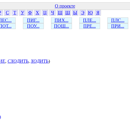
О проекте
Р
С
Т
У
Ф
Х
Ц
Ч
Ш
Щ
Ы
Э
Ю
Я
ПЕС...
ПИГ...
ПИХ...
ПЛЕ...
ПЛС...
ПОТ...
ПОУ...
ПОШ...
ПРЕ...
ПРИ...
ИЕ
,
СХОДИТЬ
,
ХОДИТЬ
)
)