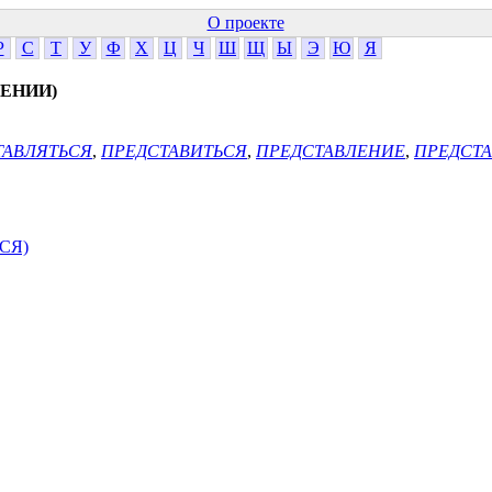
О проекте
Р
С
Т
У
Ф
Х
Ц
Ч
Ш
Щ
Ы
Э
Ю
Я
ЕНИИ)
АВЛЯТЬСЯ
,
ПРЕДСТАВИТЬСЯ
,
ПРЕДСТАВЛЕНИЕ
,
ПРЕДСТ
СЯ)