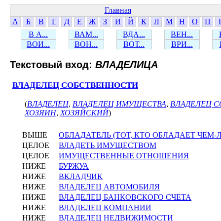
Главная
А
Б
В
Г
Д
Е
Ж
З
И
Й
К
Л
М
Н
О
П
В А...
ВАМ...
ВДА...
ВЕН...
ВОИ...
ВОН...
ВОТ...
ВРИ...
Текстовый вход:
ВЛАДЕЛИЦА
ВЛАДЕЛЕЦ СОБСТВЕННОСТИ
(
ВЛАДЕЛЕЦ
,
ВЛАДЕЛЕЦ ИМУЩЕСТВА
,
ВЛАДЕЛЕЦ 
ХОЗЯИН
,
ХОЗЯЙСКИЙ
)
ВЫШЕ
ОБЛАДАТЕЛЬ (ТОТ, КТО ОБЛАДАЕТ ЧЕМ-
ЦЕЛОЕ
ВЛАДЕТЬ ИМУЩЕСТВОМ
ЦЕЛОЕ
ИМУЩЕСТВЕННЫЕ ОТНОШЕНИЯ
НИЖЕ
БУРЖУА
НИЖЕ
ВКЛАДЧИК
НИЖЕ
ВЛАДЕЛЕЦ АВТОМОБИЛЯ
НИЖЕ
ВЛАДЕЛЕЦ БАНКОВСКОГО СЧЕТА
НИЖЕ
ВЛАДЕЛЕЦ КОМПАНИИ
НИЖЕ
ВЛАДЕЛЕЦ НЕДВИЖИМОСТИ