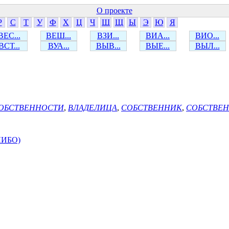
О проекте
Р
С
Т
У
Ф
Х
Ц
Ч
Ш
Щ
Ы
Э
Ю
Я
ВЕС...
ВЕШ...
ВЗИ...
ВИА...
ВИО...
ВСТ...
ВУА...
ВЫВ...
ВЫЕ...
ВЫЛ...
СОБСТВЕННОСТИ
,
ВЛАДЕЛИЦА
,
СОБСТВЕННИК
,
СОБСТВЕ
ЛИБО)