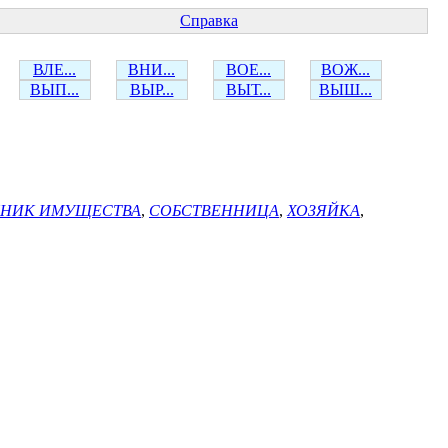
Справка
ВЛЕ...
ВНИ...
ВОЕ...
ВОЖ...
ВЫП...
ВЫР...
ВЫТ...
ВЫШ...
ННИК ИМУЩЕСТВА
,
СОБСТВЕННИЦА
,
ХОЗЯЙКА
,