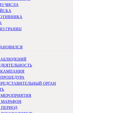
ИЗ ЧИСЛА
ОЙСКА
РОТИВНИКА
К
ИЗ ГРАНИЦ
ТАНОВИЛСЯ
НАБЛЮДЕНИЙ
 ДЕЯТЕЛЬНОСТЬ
 КАМПАНИЯ
 ПРОЦЕДУРА
ПРЕДСТАВИТЕЛЬНЫЙ ОРГАН
ТЬ
 МЕРОПРИЯТИЯ
 МАРАФОН
 ПЕРИОД