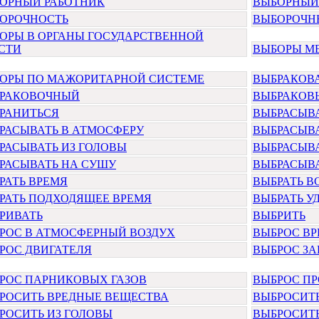
ОРНЫЙ РАБОТНИК
ВЫБОРНЫЙ
ОРОЧНОСТЬ
ВЫБОРОЧН
ОРЫ В ОРГАНЫ ГОСУДАРСТВЕННОЙ
СТИ
ВЫБОРЫ М
ОРЫ ПО МАЖОРИТАРНОЙ СИСТЕМЕ
ВЫБРАКОВ
РАКОВОЧНЫЙ
ВЫБРАКОВ
РАНИТЬСЯ
ВЫБРАСЫВ
РАСЫВАТЬ В АТМОСФЕРУ
ВЫБРАСЫВ
РАСЫВАТЬ ИЗ ГОЛОВЫ
ВЫБРАСЫВА
РАСЫВАТЬ НА СУШУ
ВЫБРАСЫВ
РАТЬ ВРЕМЯ
ВЫБРАТЬ В
РАТЬ ПОДХОДЯЩЕЕ ВРЕМЯ
ВЫБРАТЬ 
РИВАТЬ
ВЫБРИТЬ
РОС В АТМОСФЕРНЫЙ ВОЗДУХ
ВЫБРОС В
РОС ДВИГАТЕЛЯ
ВЫБРОС З
РОС ПАРНИКОВЫХ ГАЗОВ
ВЫБРОС П
РОСИТЬ ВРЕДНЫЕ ВЕЩЕСТВА
ВЫБРОСИТЬ
РОСИТЬ ИЗ ГОЛОВЫ
ВЫБРОСИТЬ