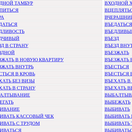
ДНОЙ ТАМБУР
ВХОДНОЙ 
ПИТЬСЯ
ВЦЕПЛЯТЬ
РА
ВЧЕРАШНИ
ДАТЬСЯ
ВЪЕДАТЬСЯ
ДЛИВОСТЬ
ВЪЕДЛИВЫ
ДЧИВЫЙ
ВЪЕЗД
ЗД В СТРАНУ
ВЪЕЗД ВНУ
ЗДНОЙ
ВЪЕЗЖАТЬ
ЗЖАТЬ В НОВУЮ КВАРТИРУ
ВЪЕЗЖАТЬ 
ЗЖАТЬ ВНУТРЬ
ВЪЕСТЬСЯ
СТЬСЯ В КРОВЬ
ВЪЕСТЬСЯ 
ХАТЬ БЕЗ ВИЗЫ
ВЪЕХАТЬ В
ХАТЬ В СТРАНУ
ВЪЕХАТЬ В
АЛТЫВАНИЕ
ВЫБАЛТЫВ
ЕГАТЬ
ВЫБЕЖАТЬ
ИВАНИЕ
ВЫБИВАТЬ
ИВАТЬ КАССОВЫЙ ЧЕК
ВЫБИВАТЬ 
ИВАТЬ С ТРУДОМ
ВЫБИВАТЬ 
ИВАТЬСЯ
ВЫБИВАТЬС