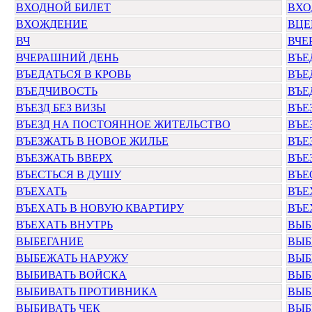
ВХОДНОЙ БИЛЕТ
ВХО
ВХОЖДЕНИЕ
ВЦЕ
ВЧ
ВЧЕ
ВЧЕРАШНИЙ ДЕНЬ
ВЪЕ
ВЪЕДАТЬСЯ В КРОВЬ
ВЪЕ
ВЪЕДЧИВОСТЬ
ВЪЕ
ВЪЕЗД БЕЗ ВИЗЫ
ВЪЕ
ВЪЕЗД НА ПОСТОЯННОЕ ЖИТЕЛЬСТВО
ВЪЕ
ВЪЕЗЖАТЬ В НОВОЕ ЖИЛЬЕ
ВЪЕ
ВЪЕЗЖАТЬ ВВЕРХ
ВЪЕ
ВЪЕСТЬСЯ В ДУШУ
ВЪЕ
ВЪЕХАТЬ
ВЪЕ
ВЪЕХАТЬ В НОВУЮ КВАРТИРУ
ВЪЕ
ВЪЕХАТЬ ВНУТРЬ
ВЫБ
ВЫБЕГАНИЕ
ВЫБ
ВЫБЕЖАТЬ НАРУЖУ
ВЫБ
ВЫБИВАТЬ ВОЙСКА
ВЫБ
ВЫБИВАТЬ ПРОТИВНИКА
ВЫБ
ВЫБИВАТЬ ЧЕК
ВЫБ