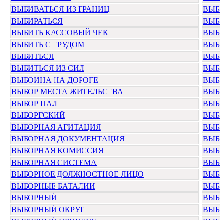
ВЫБИВАТЬСЯ ИЗ ГРАНИЦ
ВЫБ
ВЫБИРАТЬСЯ
ВЫБ
ВЫБИТЬ КАССОВЫЙ ЧЕК
ВЫБ
ВЫБИТЬ С ТРУДОМ
ВЫБ
ВЫБИТЬСЯ
ВЫБ
ВЫБИТЬСЯ ИЗ СИЛ
ВЫБ
ВЫБОИНА НА ДОРОГЕ
ВЫБ
ВЫБОР МЕСТА ЖИТЕЛЬСТВА
ВЫБ
ВЫБОР ПАЛ
ВЫБ
ВЫБОРГСКИЙ
ВЫБ
ВЫБОРНАЯ АГИТАЦИЯ
ВЫБ
ВЫБОРНАЯ ДОКУМЕНТАЦИЯ
ВЫБ
ВЫБОРНАЯ КОМИССИЯ
ВЫБ
ВЫБОРНАЯ СИСТЕМА
ВЫБ
ВЫБОРНОЕ ДОЛЖНОСТНОЕ ЛИЦО
ВЫБ
ВЫБОРНЫЕ БАТАЛИИ
ВЫБ
ВЫБОРНЫЙ
ВЫБ
ВЫБОРНЫЙ ОКРУГ
ВЫБ