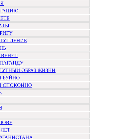
ИЯ
ИТАЦИЮ
ЧЕТЕ
АТЫ
РИГУ
СТУПЛЕНИЕ
НЬ
 ВЕНЕЦ
ОПАГАНДУ
ПУТНЫЙ ОБРАЗ ЖИЗНИ
Я БУЙНО
Я СПОКОЙНО
Ь
Я
ОЛОВЕ
ПЛЕТ
АФГАНИСТАНА