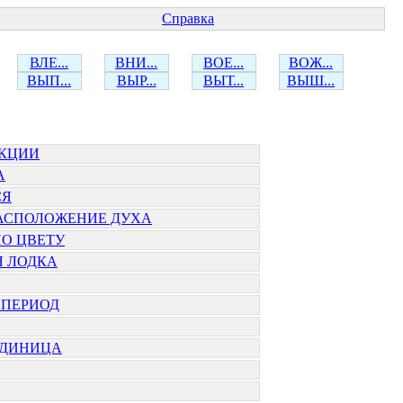
Справка
ВЛЕ...
ВНИ...
ВОЕ...
ВОЖ...
ВЫП...
ВЫР...
ВЫТ...
ВЫШ...
УКЦИИ
А
СЯ
РАСПОЛОЖЕНИЕ ДУХА
О ЦВЕТУ
Я ЛОДКА
 ПЕРИОД
ЕДИНИЦА