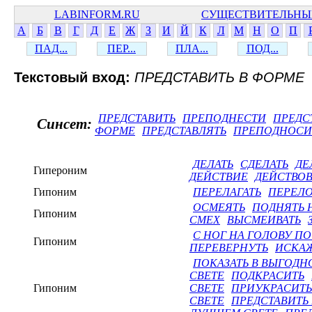
LABINFORM.RU
СУЩЕСТВИТЕЛЬНЫ
А
Б
В
Г
Д
Е
Ж
З
И
Й
К
Л
М
Н
О
П
ПАД...
ПЕР...
ПЛА...
ПОД...
Текстовый вход:
ПРЕДСТАВИТЬ В ФОРМЕ
ПРЕДСТАВИТЬ
ПРЕПОДНЕСТИ
ПРЕДС
Синсет:
ФОРМЕ
ПРЕДСТАВЛЯТЬ
ПРЕПОДНОСИ
ДЕЛАТЬ
СДЕЛАТЬ
ДЕ
Гипероним
ДЕЙСТВИЕ
ДЕЙСТВОВ
Гипоним
ПЕРЕЛАГАТЬ
ПЕРЕЛ
ОСМЕЯТЬ
ПОДНЯТЬ 
Гипоним
СМЕХ
ВЫСМЕИВАТЬ
С НОГ НА ГОЛОВУ П
Гипоним
ПЕРЕВЕРНУТЬ
ИСКА
ПОКАЗАТЬ В ВЫГОДН
СВЕТЕ
ПОДКРАСИТЬ
Гипоним
СВЕТЕ
ПРИУКРАСИТЬ
СВЕТЕ
ПРЕДСТАВИТЬ