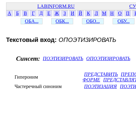
LABINFORM.RU
СУ
А
Б
В
Г
Д
Е
Ж
З
И
Й
К
Л
М
Н
О
П
ОБА...
ОБК...
ОБО...
ОБУ...
Текстовый вход:
ОПОЭТИЗИРОВАТЬ
Синсет:
ПОЭТИЗИРОВАТЬ
ОПОЭТИЗИРОВАТЬ
ПРЕДСТАВИТЬ
ПРЕП
Гипероним
ФОРМЕ
ПРЕДСТАВЛЯ
Частеречный синоним
ПОЭТИЗАЦИЯ
ПОЭТ