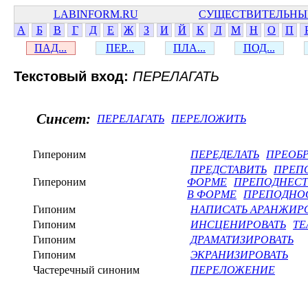
LABINFORM.RU
СУЩЕСТВИТЕЛЬНЫ
А
Б
В
Г
Д
Е
Ж
З
И
Й
К
Л
М
Н
О
П
ПАД...
ПЕР...
ПЛА...
ПОД...
Текстовый вход:
ПЕРЕЛАГАТЬ
Синсет:
ПЕРЕЛАГАТЬ
ПЕРЕЛОЖИТЬ
Гипероним
ПЕРЕДЕЛАТЬ
ПРЕОБР
ПРЕДСТАВИТЬ
ПРЕП
Гипероним
ФОРМЕ
ПРЕПОДНЕСТ
В ФОРМЕ
ПРЕПОДНОС
Гипоним
НАПИСАТЬ АРАНЖИР
Гипоним
ИНСЦЕНИРОВАТЬ
ТЕ
Гипоним
ДРАМАТИЗИРОВАТЬ
Гипоним
ЭКРАНИЗИРОВАТЬ
Частеречный синоним
ПЕРЕЛОЖЕНИЕ