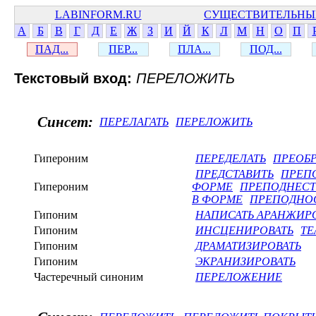
LABINFORM.RU
СУЩЕСТВИТЕЛЬНЫ
А
Б
В
Г
Д
Е
Ж
З
И
Й
К
Л
М
Н
О
П
ПАД...
ПЕР...
ПЛА...
ПОД...
Текстовый вход:
ПЕРЕЛОЖИТЬ
Синсет:
ПЕРЕЛАГАТЬ
ПЕРЕЛОЖИТЬ
Гипероним
ПЕРЕДЕЛАТЬ
ПРЕОБР
ПРЕДСТАВИТЬ
ПРЕП
Гипероним
ФОРМЕ
ПРЕПОДНЕСТ
В ФОРМЕ
ПРЕПОДНОС
Гипоним
НАПИСАТЬ АРАНЖИР
Гипоним
ИНСЦЕНИРОВАТЬ
ТЕ
Гипоним
ДРАМАТИЗИРОВАТЬ
Гипоним
ЭКРАНИЗИРОВАТЬ
Частеречный синоним
ПЕРЕЛОЖЕНИЕ