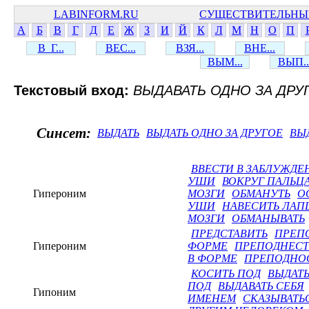
LABINFORM.RU
СУЩЕСТВИТЕЛЬНЫ
А
Б
В
Г
Д
Е
Ж
З
И
Й
К
Л
М
Н
О
П
В_Г...
ВЕС...
ВЗЯ...
ВНЕ...
ВЫМ...
ВЫП..
Текстовый вход:
ВЫДАВАТЬ ОДНО ЗА ДРУ
Синсет:
ВЫДАТЬ
ВЫДАТЬ ОДНО ЗА ДРУГОЕ
ВЫ
ВВЕСТИ В ЗАБЛУЖДЕ
УШИ
ВОКРУГ ПАЛЬЦ
Гипероним
МОЗГИ
ОБМАНУТЬ
О
УШИ
НАВЕСИТЬ ЛАП
МОЗГИ
ОБМАНЫВАТЬ
ПРЕДСТАВИТЬ
ПРЕП
Гипероним
ФОРМЕ
ПРЕПОДНЕСТ
В ФОРМЕ
ПРЕПОДНОС
КОСИТЬ ПОД
ВЫДАТЬ
ПОД
ВЫДАВАТЬ СЕБЯ
Гипоним
ИМЕНЕМ
СКАЗЫВАТЬ