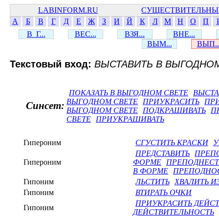
LABINFORM.RU
СУЩЕСТВИТЕЛЬНЫ
А
Б
В
Г
Д
Е
Ж
З
И
Й
К
Л
М
Н
О
П
В_Г...
ВЕС...
ВЗЯ...
ВНЕ...
ВЫМ...
ВЫП..
Текстовый вход:
ВЫСТАВИТЬ В ВЫГОДНО
ПОКАЗАТЬ В ВЫГОДНОМ СВЕТЕ
ВЫСТА
ВЫГОДНОМ СВЕТЕ
ПРИУКРАСИТЬ
ПР
Синсет:
ВЫГОДНОМ СВЕТЕ
ПОДКРАШИВАТЬ
П
СВЕТЕ
ПРИУКРАШИВАТЬ
Гипероним
СГУСТИТЬ КРАСКИ
У
ПРЕДСТАВИТЬ
ПРЕП
Гипероним
ФОРМЕ
ПРЕПОДНЕСТ
В ФОРМЕ
ПРЕПОДНОС
Гипоним
ЛЬСТИТЬ
ХВАЛИТЬ И
Гипоним
ВТИРАТЬ ОЧКИ
ПРИУКРАСИТЬ ДЕЙС
Гипоним
ДЕЙСТВИТЕЛЬНОСТЬ