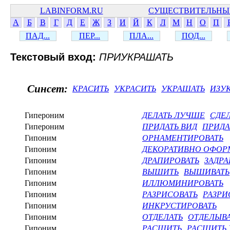
LABINFORM.RU
СУЩЕСТВИТЕЛЬНЫ
А
Б
В
Г
Д
Е
Ж
З
И
Й
К
Л
М
Н
О
П
ПАД...
ПЕР...
ПЛА...
ПОД...
Текстовый вход:
ПРИУКРАШАТЬ
Синсет:
КРАСИТЬ
УКРАСИТЬ
УКРАШАТЬ
ИЗУ
Гипероним
ДЕЛАТЬ ЛУЧШЕ
СДЕ
Гипероним
ПРИДАТЬ ВИД
ПРИДА
Гипоним
ОРНАМЕНТИРОВАТЬ
Гипоним
ДЕКОРАТИВНО ОФОР
Гипоним
ДРАПИРОВАТЬ
ЗАДРА
Гипоним
ВЫШИТЬ
ВЫШИВАТЬ
Гипоним
ИЛЛЮМИНИРОВАТЬ
Гипоним
РАЗРИСОВАТЬ
РАЗРИ
Гипоним
ИНКРУСТИРОВАТЬ
Гипоним
ОТДЕЛАТЬ
ОТДЕЛЫВА
Гипоним
РАСШИТЬ
РАСШИТЬ 