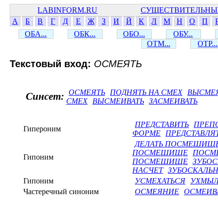
LABINFORM.RU
СУЩЕСТВИТЕЛЬНЫ
А
Б
В
Г
Д
Е
Ж
З
И
Й
К
Л
М
Н
О
П
ОБА...
ОБК...
ОБО...
ОБУ...
ОТМ...
ОТР...
Текстовый вход:
ОСМЕЯТЬ
ОСМЕЯТЬ
ПОДНЯТЬ НА СМЕХ
ВЫСМЕ
Синсет:
СМЕХ
ВЫСМЕИВАТЬ
ЗАСМЕИВАТЬ
ПРЕДСТАВИТЬ
ПРЕП
Гипероним
ФОРМЕ
ПРЕДСТАВЛЯ
ДЕЛАТЬ ПОСМЕШИЩ
ПОСМЕШИЩЕ
ПОСМ
Гипоним
ПОСМЕШИЩЕ
ЗУБОС
НАСЧЕТ
ЗУБОСКАЛЬН
Гипоним
УСМЕХАТЬСЯ
УХМЫЛ
Частеречный синоним
ОСМЕЯНИЕ
ОСМЕИВ